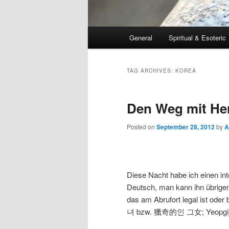
Main
General
Spiritual & Esoteric
Skip
Skip
menu
to
to
TAG ARCHIVES:
KOREA
primary
secondary
Den Weg mit He
content
content
Posted on
September 28, 2012
by
A
Diese Nacht habe ich einen in
Deutsch, man kann ihn übrigen
das am Abrufort legal ist oder
녀 bzw. 獵奇的인 그女; Yeopgije