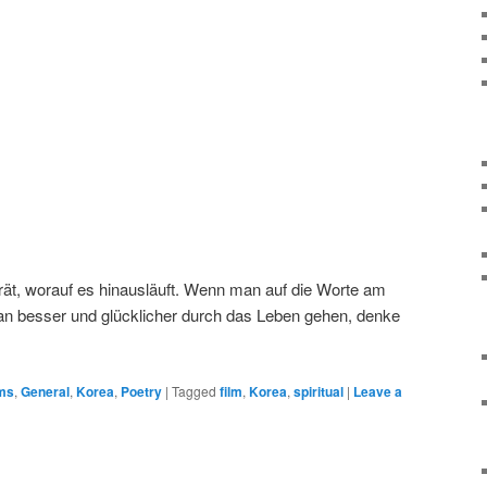
rrät, worauf es hinausläuft. Wenn man auf die Worte am
an besser und glücklicher durch das Leben gehen, denke
lms
,
General
,
Korea
,
Poetry
|
Tagged
film
,
Korea
,
spiritual
|
Leave a