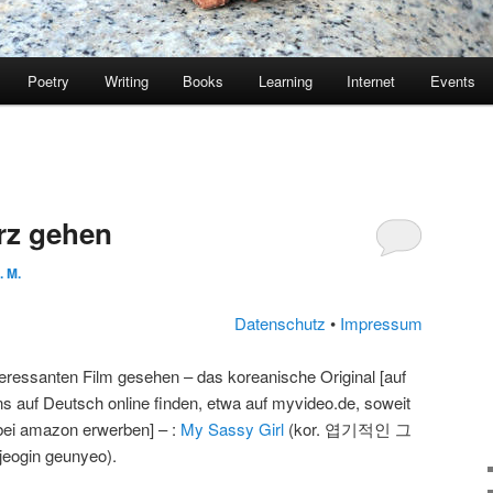
Poetry
Writing
Books
Learning
Internet
Events
rz gehen
. M.
Datenschutz
•
Impressum
teressanten Film gesehen – das koreanische Original [auf
s auf Deutsch online finden, etwa auf myvideo.de, soweit
 bei amazon erwerben] – :
My Sassy Girl
(kor. 엽기적인 그
ogin geunyeo).