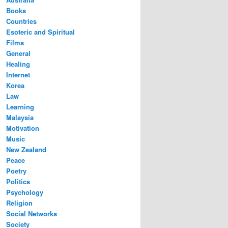
Books
Countries
Esoteric and Spiritual
Films
General
Healing
Internet
Korea
Law
Learning
Malaysia
Motivation
Music
New Zealand
Peace
Poetry
Politics
Psychology
Religion
Social Networks
Society