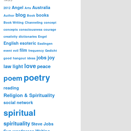
Angel
Australia
2012
Arts
blog
books
Author
Book
Book Writing
Channeling
concept
concepts
consciousness
courage
creativity
dictionaries
Engel
English
esoteric
Esslingen
film
event
evil
frequency
Gedicht
jobs
joy
good
hangout
ideas
love
law
light
peace
poetry
poem
reading
Religion & Spirituality
social network
spiritual
spirituality
Steve Jobs
Sun
wordpress
Writing